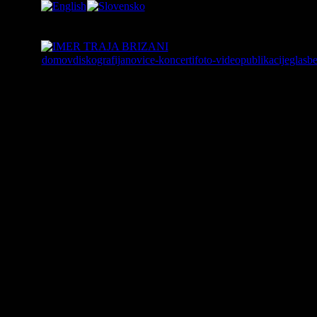
domov
diskografija
novice-koncerti
foto-video
publikacije
glasb